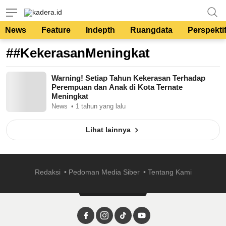
kadera.id
Tempat bertutur
News
Feature
Indepth
Ruangdata
Perspekti
##KekerasanMeningkat
Warning! Setiap Tahun Kekerasan Terhadap
Perempuan dan Anak di Kota Ternate
Meningkat
News
1 tahun yang lalu
Lihat lainnya
Redaksi
Pedoman Media Siber
Tentang Kami