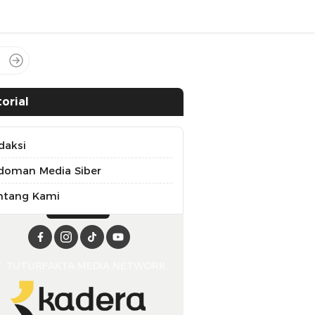
orial
daksi
doman Media Siber
ntang Kami
T. TUTURFAKTA MEDIA NETWORK.