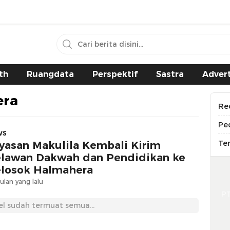
th
Ruangdata
Perspektif
Sastra
Advert
era
Re
Pe
WS
Te
yasan Makulila Kembali Kirim
lawan Dakwah dan Pendidikan ke
losok Halmahera
ulan yang lalu
P
el sudah termuat semua...