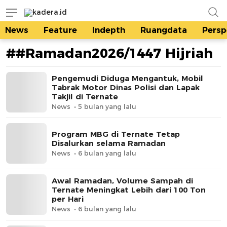
kadera.id
Tempat bertutur
News
Feature
Indepth
Ruangdata
Persp
##Ramadan2026/1447 Hijriah
Pengemudi Diduga Mengantuk, Mobil
Tabrak Motor Dinas Polisi dan Lapak
Takjil di Ternate
News
5 bulan yang lalu
Program MBG di Ternate Tetap
Disalurkan selama Ramadan
News
6 bulan yang lalu
Awal Ramadan, Volume Sampah di
Ternate Meningkat Lebih dari 100 Ton
per Hari
News
6 bulan yang lalu