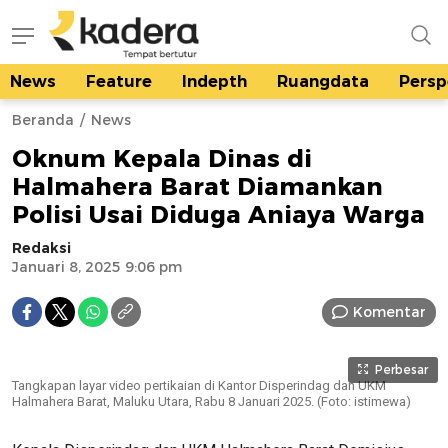
News
Feature
Indepth
Ruangdata
Persp
kadera.id
Tempat bertutur
Beranda
News
Oknum Kepala Dinas di
Halmahera Barat Diamankan
Polisi Usai Diduga Aniaya Warga
Redaksi
Januari 8, 2025 9:06 pm
Komentar
Perbesar
Tangkapan layar video pertikaian di Kantor Disperindag dan UKM
Halmahera Barat, Maluku Utara, Rabu 8 Januari 2025. (Foto: istimewa)