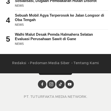
3
Sosialisasi, Dugaan Pembakaran Hutan Disorot
NEWS
Sebuah Mobil Agya Terperosok ke Jalan Longsor di
4
Oba Tengah
NEWS
Walhi Malut Desak Pemda Halmahera Selatan
5
Evaluasi Perusahaan Sawit di Gane
NEWS
Redaksi
Pedoman Media Siber
Tentang Kami
PT. TUTURFAKTA MEDIA NETWORK.