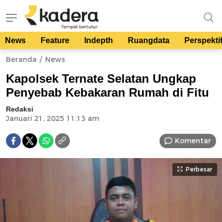
News
Feature
Indepth
Ruangdata
Perspekti
kadera.id
Tempat bertutur
Beranda
News
Kapolsek Ternate Selatan Ungkap
Penyebab Kebakaran Rumah di Fitu
Redaksi
Januari 21, 2025 11:13 am
Komentar
Perbesar