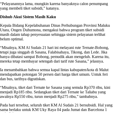
“Pelayanannya lama, mungkin karena banyaknya calon penumpang
yang membeli tiket subsidi,” katanya.
Dishub Akui Sistem Masih Kaku
Kepala Bidang Kepelabuhanan Dinas Perhubungan Provinsi Maluku
Utara, Ongen Duhumona, mengakui bahwa program tiket subsidi
masih dalam tahap penyesuaian sehingga sistem pelayanan terlihat
belum optimal.
“Misalnya, KM Al Sudais 21 hari ini melayani rute Ternate-Bobong,
tetapi juga singgah di Sasana, Falabisahaya, Tikong, dan Lede. Jika
hanya dibatasi sampai Bobong, pemudik akan mengeluh. Karena itu,
mereka tetap membayar setengah dari tarif rute Sasana,” jelasnya.
Ia menambahkan bahwa semua kapal lintas kabupaten/kota di Malut
mendapatkan potongan 50 persen dari harga tiket umum. Untuk feri
dan bus, tarifnya digratiskan.
“Misalnya, tiket dari Ternate ke Sasana yang semula Rp370 ribu, kini
menjadi Rp185 ribu. Sedangkan tiket dari Ternate ke Taliabu yang
awalnya Rp550 ribu, turun menjadi Rp275 ribu,” tambahnya.
Pada hari tersebut, seluruh tiket KM Al Sudais 21 bersubsidi. Hal yang
sama berlaku untuk KM Uky Raya 04 pada Jumat dan Barcelona 1