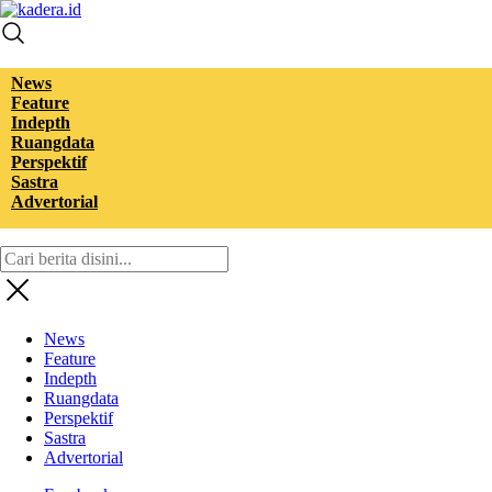
kadera.id
Tempat bertutur
News
Feature
Indepth
Ruangdata
Perspektif
Sastra
Advertorial
News
Feature
Indepth
Ruangdata
Perspektif
Sastra
Advertorial