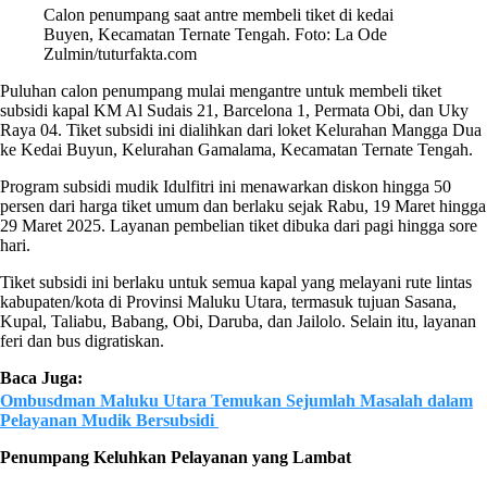
Calon penumpang saat antre membeli tiket di kedai
Buyen, Kecamatan Ternate Tengah. Foto: La Ode
Zulmin/tuturfakta.com
Puluhan calon penumpang mulai mengantre untuk membeli tiket
subsidi kapal KM Al Sudais 21, Barcelona 1, Permata Obi, dan Uky
Raya 04. Tiket subsidi ini dialihkan dari loket Kelurahan Mangga Dua
ke Kedai Buyun, Kelurahan Gamalama, Kecamatan Ternate Tengah.
Program subsidi mudik Idulfitri ini menawarkan diskon hingga 50
persen dari harga tiket umum dan berlaku sejak Rabu, 19 Maret hingga
29 Maret 2025. Layanan pembelian tiket dibuka dari pagi hingga sore
hari.
Tiket subsidi ini berlaku untuk semua kapal yang melayani rute lintas
kabupaten/kota di Provinsi Maluku Utara, termasuk tujuan Sasana,
Kupal, Taliabu, Babang, Obi, Daruba, dan Jailolo. Selain itu, layanan
feri dan bus digratiskan.
Baca Juga:
Ombusdman Maluku Utara Temukan Sejumlah Masalah dalam
Pelayanan Mudik Bersubsidi
Penumpang Keluhkan Pelayanan yang Lambat