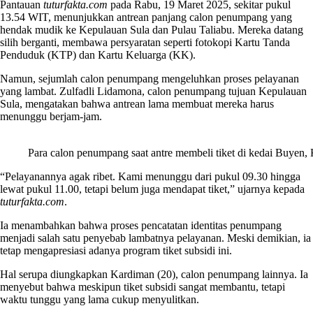
Pantauan
tuturfakta.com
pada Rabu, 19 Maret 2025, sekitar pukul
13.54 WIT, menunjukkan antrean panjang calon penumpang yang
hendak mudik ke Kepulauan Sula dan Pulau Taliabu. Mereka datang
silih berganti, membawa persyaratan seperti fotokopi Kartu Tanda
Penduduk (KTP) dan Kartu Keluarga (KK).
Namun, sejumlah calon penumpang mengeluhkan proses pelayanan
yang lambat. Zulfadli Lidamona, calon penumpang tujuan Kepulauan
Sula, mengatakan bahwa antrean lama membuat mereka harus
menunggu berjam-jam.
Para calon penumpang saat antre membeli tiket di kedai Buyen
“Pelayanannya agak ribet. Kami menunggu dari pukul 09.30 hingga
lewat pukul 11.00, tetapi belum juga mendapat tiket,” ujarnya kepada
tuturfakta.com
.
Ia menambahkan bahwa proses pencatatan identitas penumpang
menjadi salah satu penyebab lambatnya pelayanan. Meski demikian, ia
tetap mengapresiasi adanya program tiket subsidi ini.
Hal serupa diungkapkan Kardiman (20), calon penumpang lainnya. Ia
menyebut bahwa meskipun tiket subsidi sangat membantu, tetapi
waktu tunggu yang lama cukup menyulitkan.