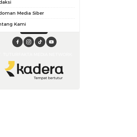
daksi
doman Media Siber
ntang Kami
T. TUTURFAKTA MEDIA NETWORK.