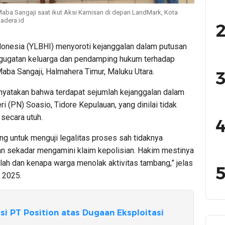
k Maba Sangaji saat ikut Aksi Kamisan di depan LandMark, Kota
Kadera.id
2
nesia (YLBHI) menyoroti kejanggalan dalam putusan
 gugatan keluarga dan pendamping hukum terhadap
aba Sangaji, Halmahera Timur, Maluku Utara.
3
nyatakan bahwa terdapat sejumlah kejanggalan dalam
 (PN) Soasio, Tidore Kepulauan, yang dinilai tidak
secara utuh.
4
ng untuk menguji legalitas proses sah tidaknya
kan sekadar mengamini klaim kepolisian. Hakim mestinya
ah dan kenapa warga menolak aktivitas tambang,” jelas
5
 2025.
si PT Position atas Dugaan Eksploitasi