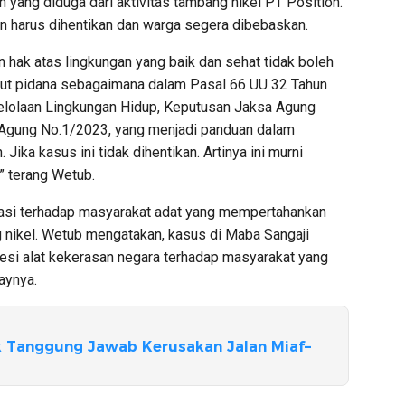
 yang diduga dari aktivitas tambang nikel PT Position.
an harus dihentikan dan warga segera dibebaskan.
 hak atas lingkungan yang baik dan sehat tidak boleh
tut pidana sebagaimana dalam Pasal 66 UU 32 Tahun
elolaan Lingkungan Hidup, Keputusan Jaksa Agung
Agung No.1/2023, yang menjadi panduan dalam
ika kasus ini tidak dihentikan. Artinya ini murni
,” terang Wetub.
sasi terhadap masyarakat adat yang mempertahankan
 nikel. Wetub mengatakan, kasus di Maba Sangaji
resi alat kekerasan negara terhadap masyarakat yang
aynya.
k Tanggung Jawab Kerusakan Jalan Miaf–