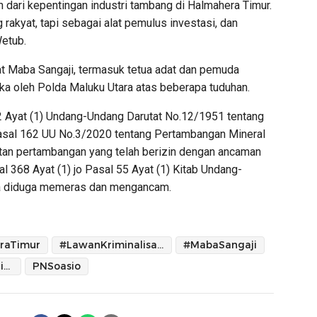
an dari kepentingan industri tambang di Halmahera Timur.
rakyat, tapi sebagai alat pemulus investasi, dan
Wetub.
t Maba Sangaji, termasuk tetua adat dan pemuda
ka oleh Polda Maluku Utara atas beberapa tuduhan.
 2 Ayat (1) Undang-Undang Darutat No.12/1951 tentang
Pasal 162 UU No.3/2020 tentang Pertambangan Mineral
atan pertambangan yang telah berizin dengan ancaman
l 368 Ayat (1) jo Pasal 55 Ayat (1) Kitab Undang-
a diduga memeras dan mengancam.
raTimur
#LawanKriminalisasi
#MabaSangaji
#TolakTambangNikel
PNSoasio