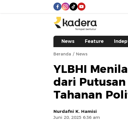
kadera.id
Tempat bertutur
News
Feature
Indep
Beranda
News
YLBHI Menila
dari Putusan
Tahanan Poli
Nurdafni K. Hamisi
Juni 20, 2025 6:36 am