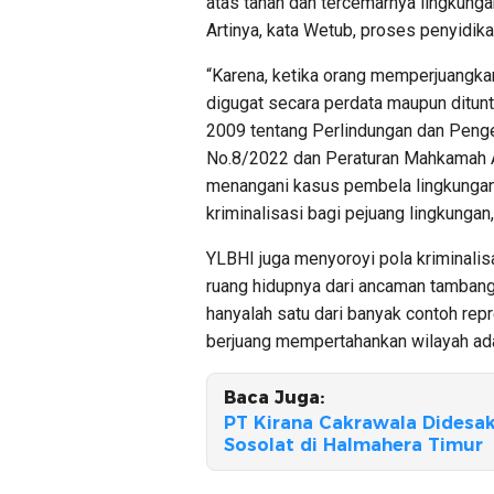
atas tanah dan tercemarnya lingkungan
Artinya, kata Wetub, proses penyidik
“Karena, ketika orang memperjuangkan
digugat secara perdata maupun ditun
2009 tentang Perlindungan dan Peng
No.8/2022 dan Peraturan Mahkamah 
menangani kasus pembela lingkungan. J
kriminalisasi bagi pejuang lingkungan
YLBHI juga menyoroyi pola kriminali
ruang hidupnya dari ancaman tambang
hanyalah satu dari banyak contoh rep
berjuang mempertahankan wilayah ad
Baca Juga:
PT Kirana Cakrawala Didesa
Sosolat di Halmahera Timur