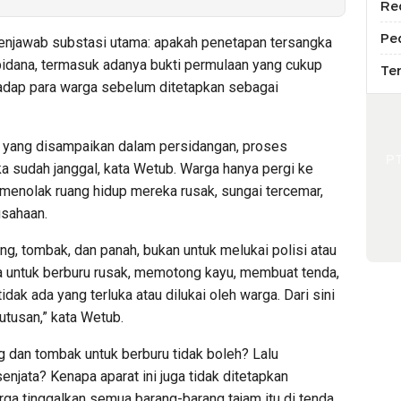
Re
Pe
enjawab substasi utama: apakah penetapan tersangka
idana, termasuk adanya bukti permulaan yang cukup
Te
hadap para warga sebelum ditetapkan sebagai
ta yang disampaikan dalam persidangan, proses
P
 sudah janggal, kata Wetub. Warga hanya pergi ke
, menolak ruang hidup mereka rusak, sungai tercemar,
usahaan.
, tombak, dan panah, bukan untuk melukai polisi atau
a untuk berburu rusak, memotong kayu, membuat tenda,
tidak ada yang terluka atau dilukai oleh warga. Dari sini
putusan,” kata Wetub.
 dan tombak untuk berburu tidak boleh? Lalu
njata? Kenapa aparat ini juga tidak ditetapkan
rga tinggalkan semua barang-barang tajam itu di tenda,