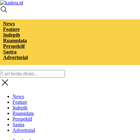
kadera.id
Tempat bertutur
News
Feature
Indepth
Ruangdata
Perspektif
Sastra
Advertorial
News
Feature
Indepth
Ruangdata
Perspektif
Sastra
Advertorial