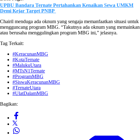
UPBU Bandara Ternate Pertahankan Kenaikan Sewa UMKM
Demi Kejar Target PNBP
Chairil menduga ada oknum yang sengaja memanfaatkan situasi untuk
mengguncang program MBG. “Takutnya ada oknum yang memainkan
atau berusaha menggulingkan program MBG ini,” jelasnya.
Tag Terkait:
#KeracunanMBG
#KotaTernate
#MalukuUtara
#MTsN1Ternate
#ProgramMBG
#SiswaKeracunanMBG
#TernateUtara
#UlatDalamMBG
Bagikan: