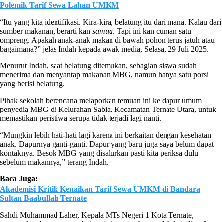
Polemik Tarif Sewa Lahan UMKM
“Itu yang kita identifikasi. Kira-kira, belatung itu dari mana. Kalau dari
sumber makanan, berarti kan
samua
. Tapi ini kan cuman satu
ompreng. Apakah anak-anak makan di bawah pohon terus jatuh atau
bagaimana?” jelas Indah kepada awak media, Selasa, 29 Juli 2025.
Menurut Indah, saat belatung ditemukan, sebagian siswa sudah
menerima dan menyantap makanan MBG, namun hanya satu porsi
yang berisi belatung.
Pihak sekolah berencana melaporkan temuan ini ke dapur umum
penyedia MBG di Kelurahan Sabia, Kecamatan Ternate Utara, untuk
memastikan peristiwa serupa tidak terjadi lagi nanti.
“Mungkin lebih hati-hati lagi karena ini berkaitan dengan kesehatan
anak. Dapurnya ganti-ganti. Dapur yang baru juga saya belum dapat
kontaknya. Besok MBG yang disalurkan pasti kita periksa dulu
sebelum makannya,” terang Indah.
Baca Juga:
Akademisi Kritik Kenaikan Tarif Sewa UMKM di Bandara
Sultan Baabullah Ternate
Sahdi Muhammad Laher, Kepala MTs Negeri 1 Kota Ternate,