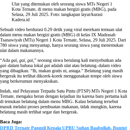
Ulat yang ditemukan oleh seorang siswa MTs Negeri 1
Kota Ternate, di menu makan bergizi gratis (MBG), pada
Selasa, 29 Juli 2025. Foto: tangkapan layar/kurasi
Kadera.id
Sebuah video berdurasi 0.29 detik yang viral merekam temuan ulat
dalam menu makan bergizi gratis (MBG) di kelas IX Madrasah
Tsanawiyah (MTs) Negeri 1 Kota Ternate, Selasa, 29 Juli 2025. Dari
780 siswa yang menyantap, hanya seorang siswa yang menemukan
ulat dalam makanannya.
“Ada
gai, gai, gai,
” seorang siswa berulang kali menyebutkan ada
gai
–dalam bahasa lokal
gai
adalah ulat atau belatung–dalam video
yang dibagikan. “Ih, makan gratis ni, astaga.” Belatung yang masih
bergerak itu terlihat dikorek-korek menggunakan tempe oleh siswa
yang berkerumun menyaksikan.
Indah, staf Pelayanan Terpadu Satu Pintu (PTSP) MTs Negeri 1 Kota
Ternate, mengaku heran dengan kejadian itu karena baru pertama kali
di temukan belatung dalam menu MBG. Kalau belatung tersebut
masuk melalui proses pembuatan makanan, tidak mungkin, karena
belatung masih terlihat segar dan bergerak.
Baca Juga:
DPRD Ternate Panggil Kepala UPBU Sultan Baabullah, Buntut