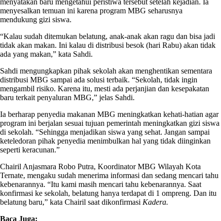
menyatakan baru mengetahui peristiwa tersebut setelah kejadian. Ia
menyesalkan temuan ini karena program MBG seharusnya
mendukung gizi siswa.
“Kalau sudah ditemukan belatung, anak-anak akan ragu dan bisa jadi
tidak akan makan. Ini kalau di distribusi besok (hari Rabu) akan tidak
ada yang makan,” kata Sahdi.
Sahdi mengungkapkan pihak sekolah akan menghentikan sementara
distribusi MBG sampai ada solusi terbaik. “Sekolah, tidak ingin
mengambil risiko. Karena itu, mesti ada perjanjian dan kesepakatan
baru terkait penyaluran MBG,” jelas Sahdi.
Ia berharap penyedia makanan MBG meningkatkan kehati-hatian agar
program ini berjalan sesuai tujuan pemerintah meningkatkan gizi siswa
di sekolah. “Sehingga menjadikan siswa yang sehat. Jangan sampai
keteledoran pihak penyedia menimbulkan hal yang tidak diinginkan
seperti keracunan.”
Chairil Anjasmara Robo Putra, Koordinator MBG Wilayah Kota
Ternate, mengaku sudah menerima informasi dan sedang mencari tahu
kebenarannya. “Itu kami masih mencari tahu kebenarannya. Saat
konfirmasi ke sekolah, belatung hanya terdapat di 1 ompreng. Dan itu
belatung baru,” kata Chairil saat dikonfirmasi
Kadera.
Baca Juga: