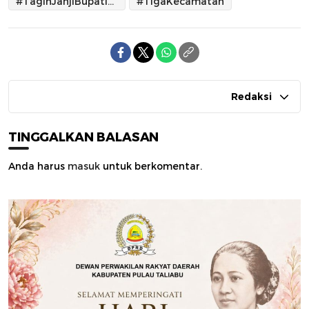
#TagihJanjiBupatiTalibau
#TigaKecamatan
Redaksi
TINGGALKAN BALASAN
Anda harus
masuk
untuk berkomentar.