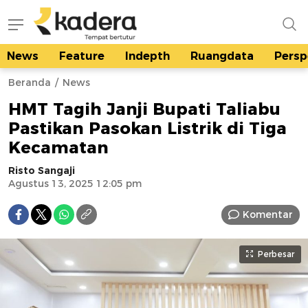
News
Feature
Indepth
Ruangdata
Persp
kadera.id
Tempat bertutur
Beranda
News
HMT Tagih Janji Bupati Taliabu
Pastikan Pasokan Listrik di Tiga
Kecamatan
Risto Sangaji
Agustus 13, 2025 12:05 pm
Komentar
Perbesar