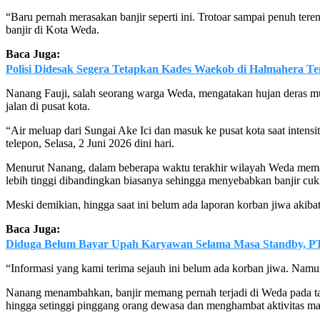
“Baru pernah merasakan banjir seperti ini. Trotoar sampai penuh te
banjir di Kota Weda.
Baca Juga:
Polisi Didesak Segera Tetapkan Kades Waekob di Halmahera Te
Nanang Fauji, salah seorang warga Weda, mengatakan hujan deras mu
jalan di pusat kota.
“Air meluap dari Sungai Ake Ici dan masuk ke pusat kota saat intens
telepon, Selasa, 2 Juni 2026 dini hari.
Menurut Nanang, dalam beberapa waktu terakhir wilayah Weda memang
lebih tinggi dibandingkan biasanya sehingga menyebabkan banjir cuk
Meski demikian, hingga saat ini belum ada laporan korban jiwa akibat 
Baca Juga:
Diduga Belum Bayar Upah Karyawan Selama Masa Standby, P
“Informasi yang kami terima sejauh ini belum ada korban jiwa. Namu
Nanang menambahkan, banjir memang pernah terjadi di Weda pada ta
hingga setinggi pinggang orang dewasa dan menghambat aktivitas ma