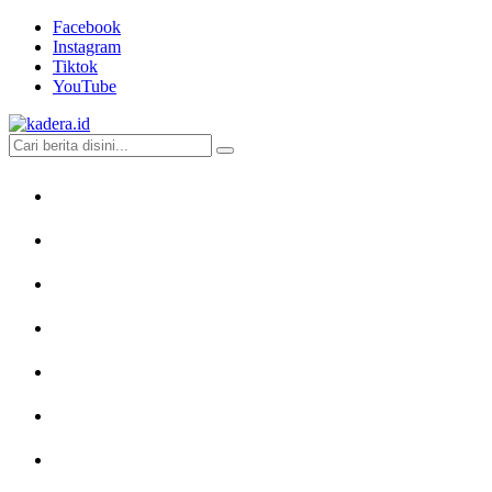
Facebook
Instagram
Tiktok
YouTube
kadera.id
Tempat bertutur
News
Feature
Indepth
Ruangdata
Perspektif
Sastra
Advertorial