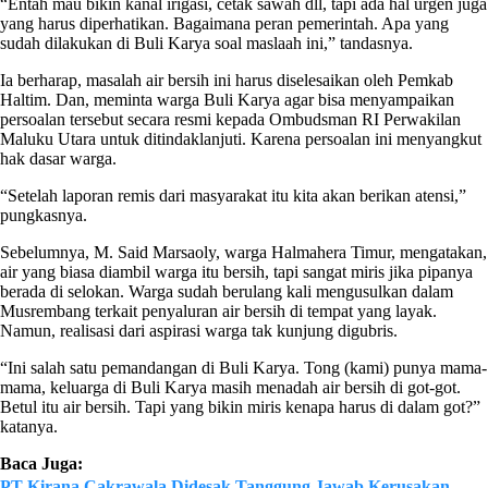
“Entah mau bikin kanal irigasi, cetak sawah dll, tapi ada hal urgen juga
yang harus diperhatikan. Bagaimana peran pemerintah. Apa yang
sudah dilakukan di Buli Karya soal maslaah ini,” tandasnya.
Ia berharap, masalah air bersih ini harus diselesaikan oleh Pemkab
Haltim. Dan, meminta warga Buli Karya agar bisa menyampaikan
persoalan tersebut secara resmi kepada Ombudsman RI Perwakilan
Maluku Utara untuk ditindaklanjuti. Karena persoalan ini menyangkut
hak dasar warga.
“Setelah laporan remis dari masyarakat itu kita akan berikan atensi,”
pungkasnya.
Sebelumnya, M. Said Marsaoly, warga Halmahera Timur, mengatakan,
air yang biasa diambil warga itu bersih, tapi sangat miris jika pipanya
berada di selokan. Warga sudah berulang kali mengusulkan dalam
Musrembang terkait penyaluran air bersih di tempat yang layak.
Namun, realisasi dari aspirasi warga tak kunjung digubris.
“Ini salah satu pemandangan di Buli Karya. Tong (kami) punya mama-
mama, keluarga di Buli Karya masih menadah air bersih di got-got.
Betul itu air bersih. Tapi yang bikin miris kenapa harus di dalam got?”
katanya.
Baca Juga:
PT Kirana Cakrawala Didesak Tanggung Jawab Kerusakan