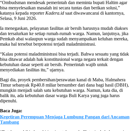
“Ombudsman mendesak pemerintah dan meminta bupati Haltim agar
bisa menyelesaikan masalah ini secara tuntas dan berikan solusi,”
katanya kepada reporter
Kadera.id
saat diwawancarai di kantornya,
Selasa, 9 Juni 2026.
Ia menegaskan, pelayanan fasilitas air bersih harusnya mudah diakses
dan tersalurkan ke setiap rumah-rumah warga. Namun, lanjutnya, jika
Pemkab abai walaupun warga sudah menyampaikan keluhan mereka,
maka hal tersebut berpotensi terjadi maladministrasi.
“Kalau potensi maladministrasi bisa terjadi. Bahwa sesuatu yang tidak
bisa ditawar adalah hak konstitusional warga negara terkait dengan
kebutuhan dasar seperti air bersih. Pemerintah wajib untuk
menyediakan fasilitas itu,” ujarnya.
Bagi dia, proyek pembersihan/perawatan kanal di Maba, Halmahera
Timur sebanyak Rp40.8 miliar bersumber dari dana bagi hasil (DBH),
mungkin menjadi salah satu kebutuhan warga. Namun, kata dia, di
balik itu, ada kebutuhan dasar warga Buli Karya yang juga harus
dipenuhi.
Baca Juga:
Kegetiran Perempuan Menjaga Lumbung Pangan dari Ancaman
Tambang