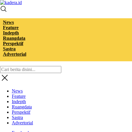
kadera.id
Tempat bertutur
News
Feature
Indepth
Ruangdata
Perspektif
Sastra
Advertorial
News
Feature
Indepth
Ruangdata
Perspektif
Sastra
Advertorial