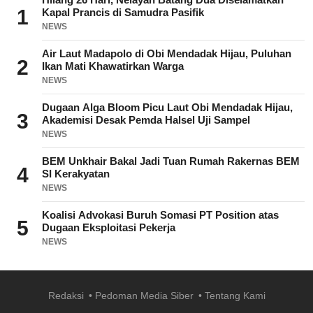
1
Kapal Prancis di Samudra Pasifik
NEWS
Air Laut Madapolo di Obi Mendadak Hijau, Puluhan
2
Ikan Mati Khawatirkan Warga
NEWS
Dugaan Alga Bloom Picu Laut Obi Mendadak Hijau,
3
Akademisi Desak Pemda Halsel Uji Sampel
NEWS
BEM Unkhair Bakal Jadi Tuan Rumah Rakernas BEM
4
SI Kerakyatan
NEWS
Koalisi Advokasi Buruh Somasi PT Position atas
5
Dugaan Eksploitasi Pekerja
NEWS
Redaksi
Pedoman Media Siber
Tentang Kami