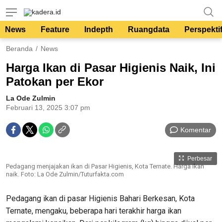
kadera.id
Tempat bertutur
News
Feature
Indepth
Ruangdata
Perspekti
Beranda
News
Harga Ikan di Pasar Higienis Naik, Ini
Patokan per Ekor
La Ode Zulmin
Februari 13, 2025 3:07 pm
Komentar
Perbesar
Pedagang menjajakan ikan di Pasar Higienis, Kota Ternate. Harga ikan
naik. Foto: La Ode Zulmin/Tuturfakta.com
Pedagang ikan di pasar Higienis Bahari Berkesan, Kota
Ternate, mengaku, beberapa hari terakhir harga ikan