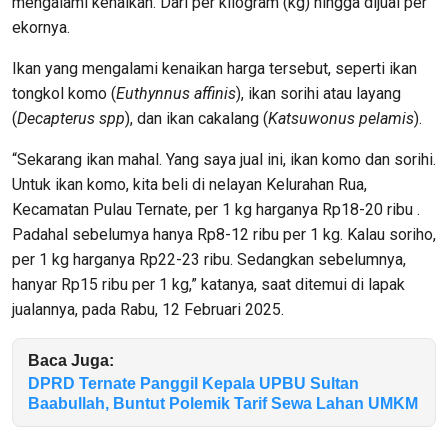
mengalami kenaikan. Dari per kilogram (kg) hingga dijual per
ekornya.
Ikan yang mengalami kenaikan harga tersebut, seperti ikan
tongkol komo (
Euthynnus affinis
), ikan sorihi atau layang
(
Decapterus spp
), dan ikan cakalang (
Katsuwonus pelamis
).
“Sekarang ikan mahal. Yang saya jual ini, ikan komo dan sorihi.
Untuk ikan komo, kita beli di nelayan Kelurahan Rua,
Kecamatan Pulau Ternate, per 1 kg harganya Rp18-20 ribu .
Padahal sebelumya hanya Rp8-12 ribu per 1 kg. Kalau soriho,
per 1 kg harganya Rp22-23 ribu. Sedangkan sebelumnya,
hanyar Rp15 ribu per 1 kg,” katanya, saat ditemui di lapak
jualannya, pada Rabu, 12 Februari 2025.
Baca Juga:
DPRD Ternate Panggil Kepala UPBU Sultan
Baabullah, Buntut Polemik Tarif Sewa Lahan UMKM