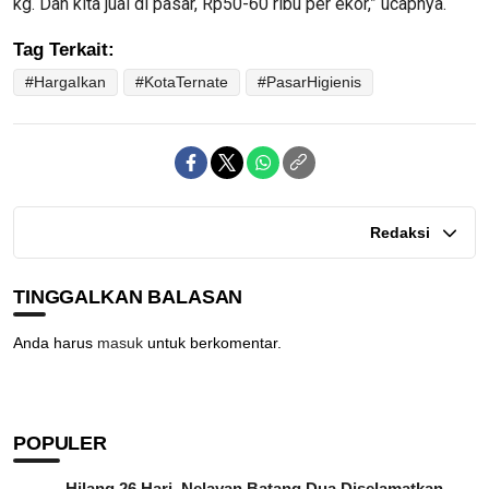
kg. Dan kita jual di pasar, Rp50-60 ribu per ekor,” ucapnya.
Tag Terkait:
#HargaIkan
#KotaTernate
#PasarHigienis
Redaksi
TINGGALKAN BALASAN
Anda harus
masuk
untuk berkomentar.
POPULER
Hilang 26 Hari, Nelayan Batang Dua Diselamatkan