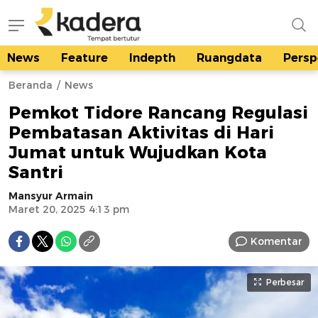
News
Feature
Indepth
Ruangdata
Persp
kadera.id
Tempat bertutur
Beranda
News
Pemkot Tidore Rancang Regulasi
Pembatasan Aktivitas di Hari
Jumat untuk Wujudkan Kota
Santri
Mansyur Armain
Maret 20, 2025 4:13 pm
Komentar
Perbesar