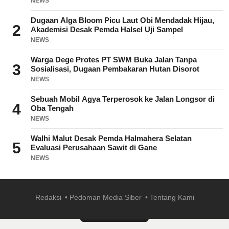
NEWS
Dugaan Alga Bloom Picu Laut Obi Mendadak Hijau,
2
Akademisi Desak Pemda Halsel Uji Sampel
NEWS
Warga Dege Protes PT SWM Buka Jalan Tanpa
3
Sosialisasi, Dugaan Pembakaran Hutan Disorot
NEWS
Sebuah Mobil Agya Terperosok ke Jalan Longsor di
4
Oba Tengah
NEWS
Walhi Malut Desak Pemda Halmahera Selatan
5
Evaluasi Perusahaan Sawit di Gane
NEWS
Redaksi
Pedoman Media Siber
Tentang Kami