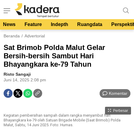
News
Feature
Indepth
Ruangdata
Perspekti
kadera.id
Tempat bertutur
Beranda
Advertorial
Sat Brimob Polda Malut Gelar
Bersih-bersih Sambut Hari
Bhayangkara ke-79 Tahun
Risto Sangaji
Juni 14, 2025 2:08 pm
Komentar
Perbesar
Kegiatan pembersihan sampah dalam rangka menyambut hari
Bhayangkara ke-79 oleh Satuan Brigade Mobile (Saat Brimob) Polda
Malut, Sabtu, 14 Juni 2025. Foto: Humas.