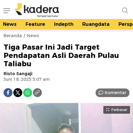
News
Feature
Indepth
Ruangdata
Persp
kadera.id
Tempat bertutur
Beranda
News
Tiga Pasar Ini Jadi Target
Pendapatan Asli Daerah Pulau
Taliabu
Risto Sangaji
Juni 18, 2025 5:07 am
Komentar
Perbesar