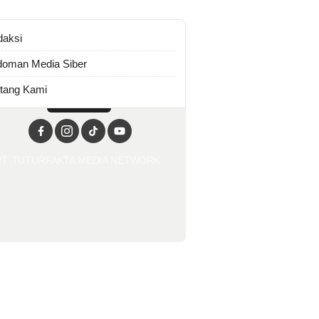
daksi
oman Media Siber
tang Kami
PT. TUTURFAKTA MEDIA NETWORK.