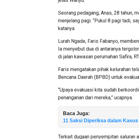
jelas Wahyu.
Seorang pedagang, Anas, 28 tahun, me
menjelang pagi. “Pukul 8 pagi tadi, sa
katanya.
Lurah Ngade, Faris Fabanyo, membenark
Ia menyebut dua di antaranya tergolon
di jalan kawasan perumahan Safira, RT 4
Faris mengatakan pihak kelurahan te
Bencana Daerah (BPBD) untuk evakuas
“Upaya evakuasi kita sudah berkoord
penanganan dari mereka,” ucapnya.
Baca Juga:
11 Saksi Diperiksa dalam Kasus
Terkait dugaan penyempitan saluran ai