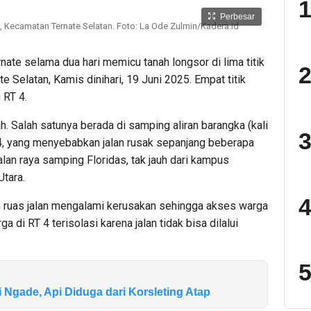
1
Perbesar
e, Kecamatan Ternate Selatan. Foto: La Ode Zulmin/Kadera.id
ate selama dua hari memicu tanah longsor di lima titik
2
 Selatan, Kamis dinihari, 19 Juni 2025. Empat titik
 RT 4.
. Salah satunya berada di samping aliran barangka (kali
3
4, yang menyebabkan jalan rusak sepanjang beberapa
 jalan raya samping Floridas, tak jauh dari kampus
tara.
4
ah ruas jalan mengalami kerusakan sehingga akses warga
 di RT 4 terisolasi karena jalan tidak bisa dilalui
5
Ngade, Api Diduga dari Korsleting Atap