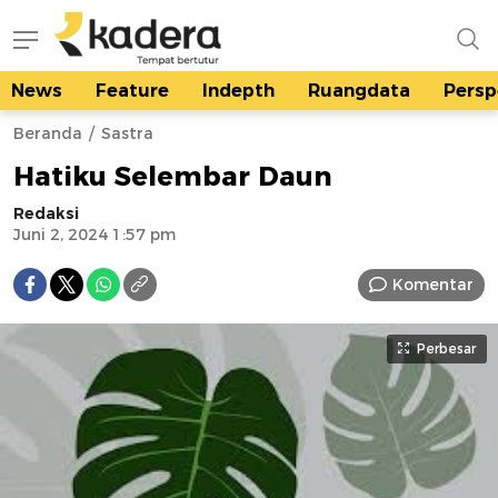
News
Feature
Indepth
Ruangdata
Persp
kadera.id
Tempat bertutur
Beranda
Sastra
Hatiku Selembar Daun
Redaksi
Juni 2, 2024 1:57 pm
Komentar
Perbesar