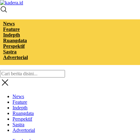
kadera.id
Tempat bertutur
News
Feature
Indepth
Ruangdata
Perspektif
Sastra
Advertorial
News
Feature
Indepth
Ruangdata
Perspektif
Sastra
Advertorial