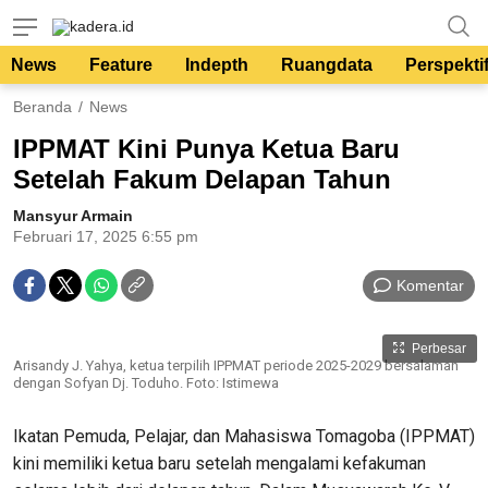
kadera.id
Tempat bertutur
News
Feature
Indepth
Ruangdata
Perspekti
Beranda
News
IPPMAT Kini Punya Ketua Baru
Setelah Fakum Delapan Tahun
Mansyur Armain
Februari 17, 2025 6:55 pm
Komentar
Perbesar
Arisandy J. Yahya, ketua terpilih IPPMAT periode 2025-2029 bersalaman
dengan Sofyan Dj. Toduho. Foto: Istimewa
Ikatan Pemuda, Pelajar, dan Mahasiswa Tomagoba (IPPMAT)
kini memiliki ketua baru setelah mengalami kefakuman