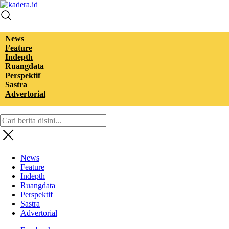
kadera.id
Tempat bertutur
News
Feature
Indepth
Ruangdata
Perspektif
Sastra
Advertorial
News
Feature
Indepth
Ruangdata
Perspektif
Sastra
Advertorial