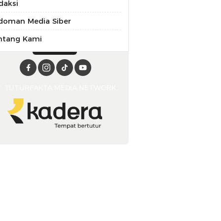
daksi
doman Media Siber
ntang Kami
T. TUTURFAKTA MEDIA NETWORK.