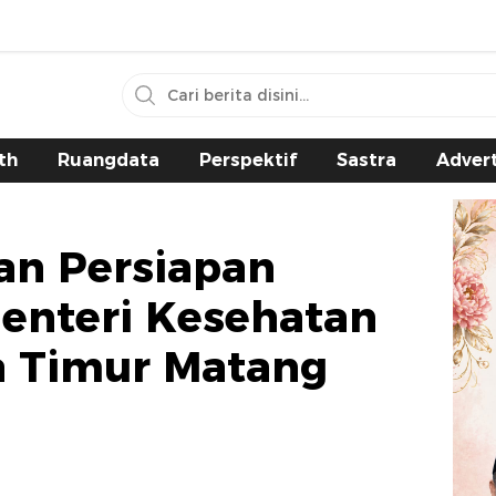
th
Ruangdata
Perspektif
Sastra
Advert
an Persiapan
enteri Kesehatan
a Timur Matang