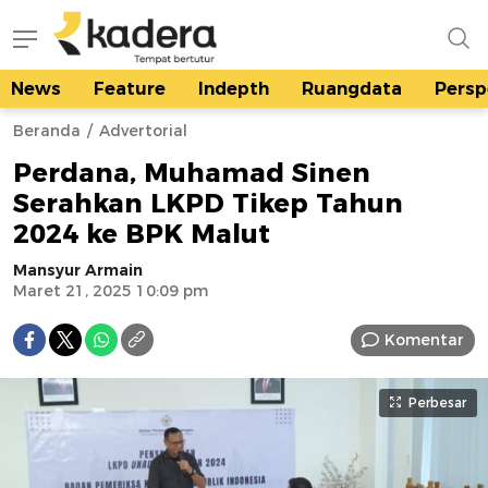
News
Feature
Indepth
Ruangdata
Persp
kadera.id
Tempat bertutur
Beranda
Advertorial
Perdana, Muhamad Sinen
Serahkan LKPD Tikep Tahun
2024 ke BPK Malut
Mansyur Armain
Maret 21, 2025 10:09 pm
Komentar
Perbesar