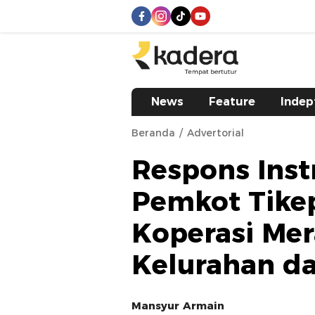
kadera.id
Tempat bertutur
News
Feature
Indep
Beranda
Advertorial
Respons Inst
Pemkot Tike
Koperasi Mer
Kelurahan d
Mansyur Armain