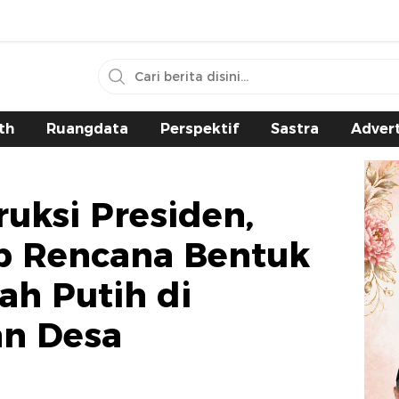
th
Ruangdata
Perspektif
Sastra
Advert
ruksi Presiden,
p Rencana Bentuk
ah Putih di
an Desa