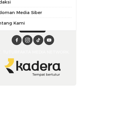
daksi
doman Media Siber
ntang Kami
T. TUTURFAKTA MEDIA NETWORK.