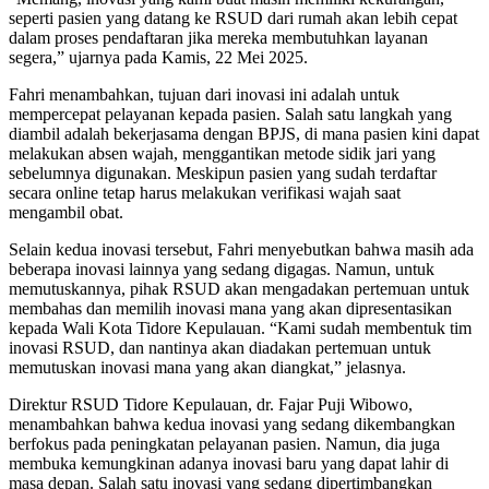
seperti pasien yang datang ke RSUD dari rumah akan lebih cepat
dalam proses pendaftaran jika mereka membutuhkan layanan
segera,” ujarnya pada Kamis, 22 Mei 2025.
Fahri menambahkan, tujuan dari inovasi ini adalah untuk
mempercepat pelayanan kepada pasien. Salah satu langkah yang
diambil adalah bekerjasama dengan BPJS, di mana pasien kini dapat
melakukan absen wajah, menggantikan metode sidik jari yang
sebelumnya digunakan. Meskipun pasien yang sudah terdaftar
secara online tetap harus melakukan verifikasi wajah saat
mengambil obat.
Selain kedua inovasi tersebut, Fahri menyebutkan bahwa masih ada
beberapa inovasi lainnya yang sedang digagas. Namun, untuk
memutuskannya, pihak RSUD akan mengadakan pertemuan untuk
membahas dan memilih inovasi mana yang akan dipresentasikan
kepada Wali Kota Tidore Kepulauan. “Kami sudah membentuk tim
inovasi RSUD, dan nantinya akan diadakan pertemuan untuk
memutuskan inovasi mana yang akan diangkat,” jelasnya.
Direktur RSUD Tidore Kepulauan, dr. Fajar Puji Wibowo,
menambahkan bahwa kedua inovasi yang sedang dikembangkan
berfokus pada peningkatan pelayanan pasien. Namun, dia juga
membuka kemungkinan adanya inovasi baru yang dapat lahir di
masa depan. Salah satu inovasi yang sedang dipertimbangkan