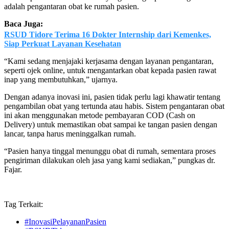
adalah pengantaran obat ke rumah pasien.
Baca Juga:
RSUD Tidore Terima 16 Dokter Internship dari Kemenkes,
Siap Perkuat Layanan Kesehatan
“Kami sedang menjajaki kerjasama dengan layanan pengantaran,
seperti ojek online, untuk mengantarkan obat kepada pasien rawat
inap yang membutuhkan,” ujarnya.
Dengan adanya inovasi ini, pasien tidak perlu lagi khawatir tentang
pengambilan obat yang tertunda atau habis. Sistem pengantaran obat
ini akan menggunakan metode pembayaran COD (Cash on
Delivery) untuk memastikan obat sampai ke tangan pasien dengan
lancar, tanpa harus meninggalkan rumah.
“Pasien hanya tinggal menunggu obat di rumah, sementara proses
pengiriman dilakukan oleh jasa yang kami sediakan,” pungkas dr.
Fajar.
Tag Terkait:
#InovasiPelayananPasien