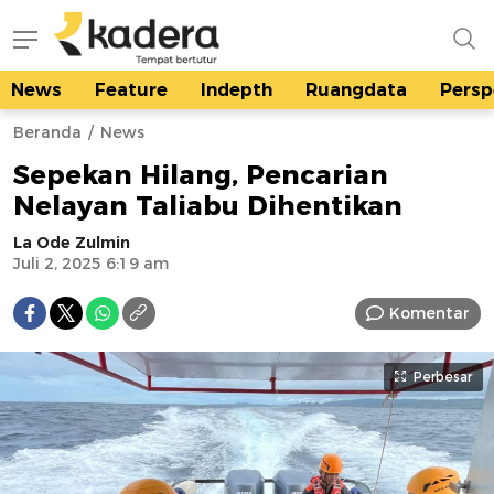
News
Feature
Indepth
Ruangdata
Persp
kadera.id
Tempat bertutur
Beranda
News
Sepekan Hilang, Pencarian
Nelayan Taliabu Dihentikan
La Ode Zulmin
Juli 2, 2025 6:19 am
Komentar
Perbesar