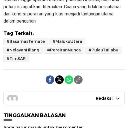
petunjuk signifikan ditemukan. Cuaca yang tidak bersahabat
dan kondisi perairan yang luas menjadi tantangan utama
dalam pencarian.
Tag Terkait:
#BasarnasTernate
#MalukuUtara
#NelayanHilang
#PerairanNunca
#PulauTaliabu
#TimSAR
Redaksi
TINGGALKAN BALASAN
Anda harus
masuk
untuk berkomentar.