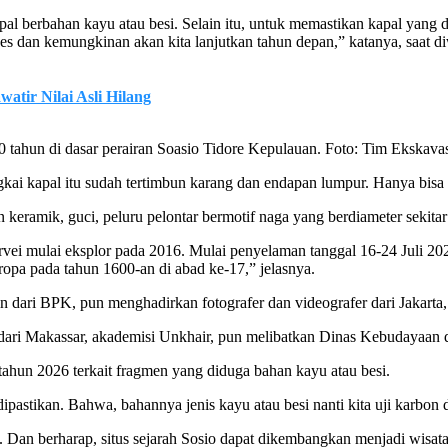
pal berbahan kayu atau besi. Selain itu, untuk memastikan kapal yang 
ses dan kemungkinan akan kita lanjutkan tahun depan,” katanya, saat 
tir Nilai Asli Hilang
0 tahun di dasar perairan Soasio Tidore Kepulauan. Foto: Tim Ekska
ai kapal itu sudah tertimbun karang dan endapan lumpur. Hanya bisa te
keramik, guci, peluru pelontar bermotif naga yang berdiameter sekitar
urvei mulai eksplor pada 2016. Mulai penyelaman tanggal 16-24 Juli 202
opa pada tahun 1600-an di abad ke-17,” jelasnya.
n dari BPK, pun menghadirkan fotografer dan videografer dari Jakarta,
r dari Makassar, akademisi Unkhair, pun melibatkan Dinas Kebudayaan
 tahun 2026 terkait fragmen yang diduga bahan kayu atau besi.
dipastikan. Bahwa, bahannya jenis kayu atau besi nanti kita uji karbon
. Dan berharap, situs sejarah Sosio dapat dikembangkan menjadi wisata