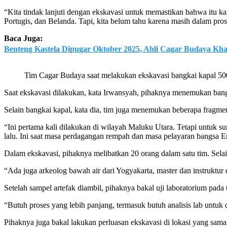
“Kita tindak lanjuti dengan ekskavasi untuk memastikan bahwa itu ka
Portugis, dan Belanda. Tapi, kita belum tahu karena masih dalam pro
Baca Juga:
Benteng Kastela Dipugar Oktober 2025, Ahli Cagar Budaya Khawa
Tim Cagar Budaya saat melakukan ekskavasi bangkai kapal 50
Saat ekskavasi dilakukan, kata Irwansyah, pihaknya menemukan bangk
Selain bangkai kapal, kata dia, tim juga menemukan beberapa fragmen 
“Ini pertama kali dilakukan di wilayah Maluku Utara. Tetapi untuk s
lalu. Ini saat masa perdagangan rempah dan masa pelayaran bangsa Er
Dalam ekskavasi, pihaknya melibatkan 20 orang dalam satu tim. Selai
“Ada juga arkeolog bawah air dari Yogyakarta, master dan instruktu
Setelah sampel artefak diambil, pihaknya bakal uji laboratorium pada
“Butuh proses yang lebih panjang, termasuk butuh analisis lab untuk 
Pihaknya juga bakal lakukan perluasan ekskavasi di lokasi yang sama