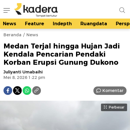
News
Feature
Indepth
Ruangdata
Persp
kadera.id
Tempat bertutur
Beranda
News
Medan Terjal hingga Hujan Jadi
Kendala Pencarian Pendaki
Korban Erupsi Gunung Dukono
Juliyanti Umabaihi
Mei 8, 2026 1:22 pm
Komentar
Perbesar