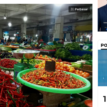
Perbesar
PO
1