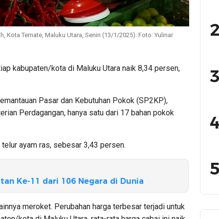
2
h, Kota Ternate, Maluku Utara, Senin (13/1/2025). Foto: Yulinar
iap kabupaten/kota di Maluku Utara naik 8,34 persen,
3
 Pemantauan Pasar dan Kebutuhan Pokok (SP2KP),
terian Perdagangan, hanya satu dari 17 bahan pokok
4
s telur ayam ras, sebesar 3,43 persen.
5
tan Ke-11 dari 106 Negara di Dunia
ainnya meroket. Perubahan harga terbesar terjadi untuk
ten/kota di Maluku Utara, rata-rata harga cabai ini naik