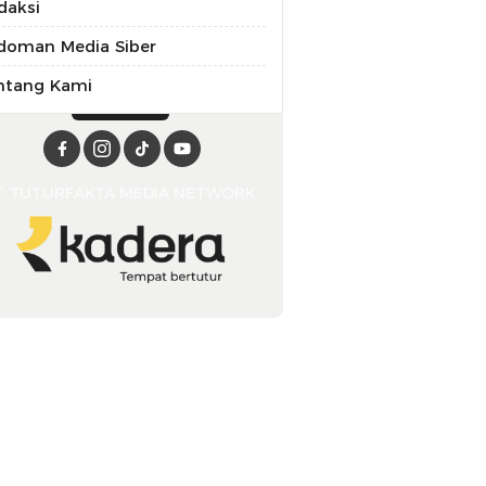
daksi
doman Media Siber
ntang Kami
T. TUTURFAKTA MEDIA NETWORK.