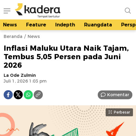
News
Feature
Indepth
Ruangdata
Persp
kadera.id
Tempat bertutur
Beranda
News
Inflasi Maluku Utara Naik Tajam,
Tembus 5,05 Persen pada Juni
2026
La Ode Zulmin
Juli 1, 2026 1:03 pm
Komentar
Perbesar