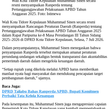
Wali Kota Tidore Kepulauan Muhammad Sinen secara
resmi menyampaikan Ranperda tentang
Pertanggungjawaban Pelaksanaan APBD Tahun
Anggaran 2025. Foto: Istimewa
Wali Kota Tidore Kepulauan Muhammad Sinen secara resmi
menyampaikan Rancangan Peraturan Daerah (Ranperda) tentang
Pertanggungjawaban Pelaksanaan APBD Tahun Anggaran 2025
dalam Rapat Paripurna ke-8 Masa Persidangan III Tahun Sidang
2025–2026 di DPRD Kota Tidore Kepulauan, Selasa, 7 Juli 2026.
Dalam penyampaiannya, Muhammad Sinen menegaskan bahwa
penyampaian Ranperda tersebut merupakan amanat peraturan
perundang-undangan sekaligus bentuk transparansi dan akuntabilitas
pemerintah daerah dalam mengelola keuangan daerah.
“Setiap rupiah yang dikelola melalui APBD harus memberikan
manfaat nyata bagi masyarakat dan mendukung pencapaian target
pembangunan daerah,” ujarnya.
Baca Juga:
DPRD Taliabu Bahas Ranperda APBD, Bupati Komitmen
Perbaiki Tata Kelola Keuangan
Pada kesempatan itu, Muhammad Sinen juga mengapresiasi capaian
Pemerintah Kota Tidore Kepulauan yang kembali mempertahankan