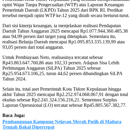
opini Wajar Tanpa Pengecualian (WTP) atas Laporan Keuangan
Pemerintah Daerah (LKPD) Tahun 2025 dari BPK RI. Predikat
tersebut menjadi opini WTP ke-12 yang diraih secara berturut-turut.
Dari sisi kinerja keuangan, ia menjelaskan realisasi Pendapatan
Daerah Tahun Anggaran 2025 mencapai Rp1.077.944.360.485,38
atau 94,99 persen dari target yang ditetapkan. Sementara itu,
realisasi Belanja Daerah mencapai Rp1.095.853.335.139,99 atau
93,05 persen dari total anggaran.
Untuk Pembiayaan Neto, realisasinya tercatat sebesar
Rp43.863.647.760,86 atau 102,33 persen. Adapun Sisa Lebih
Perhitungan Anggaran (SiLPA) Tahun 2025 sebesar
Rp25.954.673.106,25, turun 44,62 persen dibandingkan SiLPA
Tahun 2024.
Selain itu, total aset Pemerintah Kota Tidore Kepulauan hingga
akhir Tahun 2025 mencapai Rp2.252.974.068.067,91 dengan total
ekuitas sebesar Rp2.241.324.156.216,21. Sementara Surplus
Laporan Operasional (LO) tercatat sebesar Rp45.805.567.382,77.
Baca Juga:
Pembangunan Kampung Nelayan Merah Putih di Maitara
Tengah Bakal Dipercepat