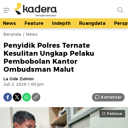
News
Feature
Indepth
Ruangdata
Persp
kadera.id
Tempat bertutur
Beranda
News
Penyidik Polres Ternate
Kesulitan Ungkap Pelaku
Pembobolan Kantor
Ombudsman Malut
La Ode Zulmin
Juli 2, 2026 1:00 pm
Komentar
Perbesar