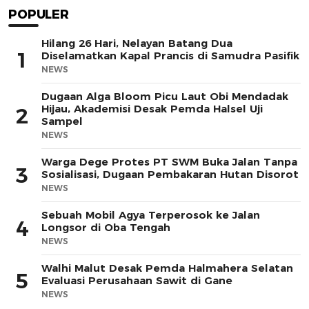
POPULER
Hilang 26 Hari, Nelayan Batang Dua
1
Diselamatkan Kapal Prancis di Samudra Pasifik
NEWS
Dugaan Alga Bloom Picu Laut Obi Mendadak
Hijau, Akademisi Desak Pemda Halsel Uji
2
Sampel
NEWS
Warga Dege Protes PT SWM Buka Jalan Tanpa
3
Sosialisasi, Dugaan Pembakaran Hutan Disorot
NEWS
Sebuah Mobil Agya Terperosok ke Jalan
4
Longsor di Oba Tengah
NEWS
Walhi Malut Desak Pemda Halmahera Selatan
5
Evaluasi Perusahaan Sawit di Gane
NEWS