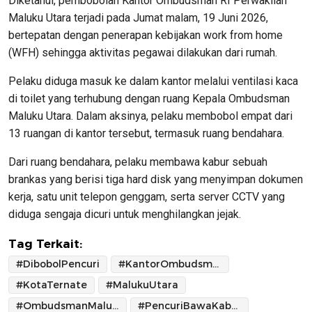
Diketahui, pembobolan Kantor Ombudsman RI Perwakilan
Maluku Utara terjadi pada Jumat malam, 19 Juni 2026,
bertepatan dengan penerapan kebijakan work from home
(WFH) sehingga aktivitas pegawai dilakukan dari rumah.
Pelaku diduga masuk ke dalam kantor melalui ventilasi kaca
di toilet yang terhubung dengan ruang Kepala Ombudsman
Maluku Utara. Dalam aksinya, pelaku membobol empat dari
13 ruangan di kantor tersebut, termasuk ruang bendahara.
Dari ruang bendahara, pelaku membawa kabur sebuah
brankas yang berisi tiga hard disk yang menyimpan dokumen
kerja, satu unit telepon genggam, serta server CCTV yang
diduga sengaja dicuri untuk menghilangkan jejak.
Tag Terkait:
#DibobolPencuri
#KantorOmbudsmanMalut
#KotaTernate
#MalukuUtara
#OmbudsmanMalukuUtara
#PencuriBawaKaburBrangkas