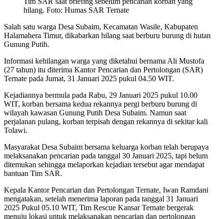
Tim SAR saat briefing sebelum pencarian korban yang
hilang. Foto: Humas SAR Ternate
Salah satu warga Desa Subaim, Kecamatan Wasile, Kabupaten
Halamahera Timur, dikabarkan hilang saat berburu burung di hutan
Gunung Putih.
Informasi kehilangan warga yang diketahui bernama Ali Mustofa
(27 tahun) itu diterima Kantor Pencarian dan Pertolongan (SAR)
Ternate pada Jumat, 31 Januari 2025 pukul 04.50 WIT.
Kejadiannya bermula pada Rabu, 29 Januari 2025 pukul 10.00
WIT, korban bersama kedua rekannya pergi berburu burung di
wilayah kawasan Gunung Putih Desa Subaim. Namun saat
perjalanan pulang, korban terpisah dengan rekannya di sekitar kali
Tolawi.
Masyarakat Desa Subaim bersama keluarga korban telah berupaya
melaksanakan pencarian pada tanggal 30 Januari 2025, tapi belum
ditemukan sehingga melaporkan kejadian tersebut agar mendapat
bantuan Tim SAR.
Kepala Kantor Pencarian dan Pertolongan Ternate, Iwan Ramdani
mengatakan, setelah menerima laporan pada tanggal 31 Januari
2025 Pukul 05.10 WIT, Tim Rescue Kansar Ternate bergerak
menuju lokasi untuk melaksanakan pencarian dan pertolongan