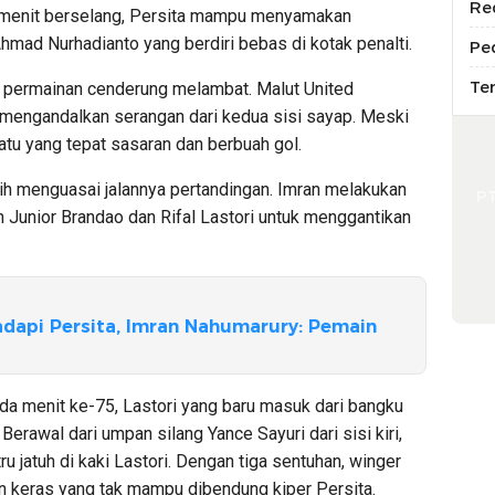
Re
 menit berselang, Persita mampu menyamakan
mad Nurhadianto yang berdiri bebas di kotak penalti.
Pe
Te
po permainan cenderung melambat. Malut United
engandalkan serangan dari kedua sisi sayap. Meski
u yang tepat sasaran dan berbuah gol.
ih menguasai jalannya pertandingan. Imran melakukan
P
Junior Brandao dan Rifal Lastori untuk menggantikan
dapi Persita, Imran Nahumarury: Pemain
ada menit ke-75, Lastori yang baru masuk dari bangku
rawal dari umpan silang Yance Sayuri dari sisi kiri,
u jatuh di kaki Lastori. Dengan tiga sentuhan, winger
n keras yang tak mampu dibendung kiper Persita.