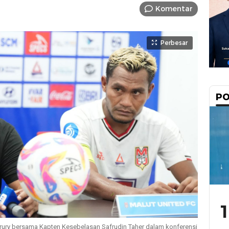
Komentar
Perbesar
PO
1
arury bersama Kapten Kesebelasan Safrudin Taher dalam konferensi