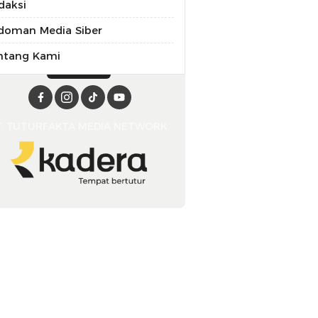
daksi
doman Media Siber
ntang Kami
T. TUTURFAKTA MEDIA NETWORK.