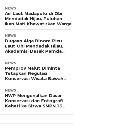
Pasifik
NEWS
Air Laut Madapolo di Obi
Mendadak Hijau, Puluhan
Ikan Mati Khawatirkan Warga
NEWS
Dugaan Alga Bloom Picu
Laut Obi Mendadak Hijau,
Akademisi Desak Pemda
Halsel Uji Sampel
NEWS
Pemprov Malut Diminta
Tetapkan Regulasi
Konservasi Wisata Bawah
Laut Tomajiko, Pulau Hiri
NEWS
HWP Mengenalkan Dasar
Konservasi dan Fotografi
Kehati ke Siswa SMPN 13
Ternate