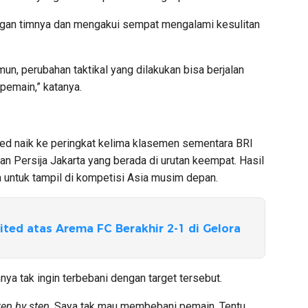
angan timnya dan mengakui sempat mengalami kesulitan
mun, perubahan taktikal yang dilakukan bisa berjalan
 pemain,” katanya.
d naik ke peringkat kelima klasemen sementara BRI
an Persija Jakarta yang berada di urutan keempat. Hasil
 untuk tampil di kompetisi Asia musim depan.
ted atas Arema FC Berakhir 2-1 di Gelora
a tak ingin terbebani dengan target tersebut.
tep by step
. Saya tak mau membebani pemain. Tentu