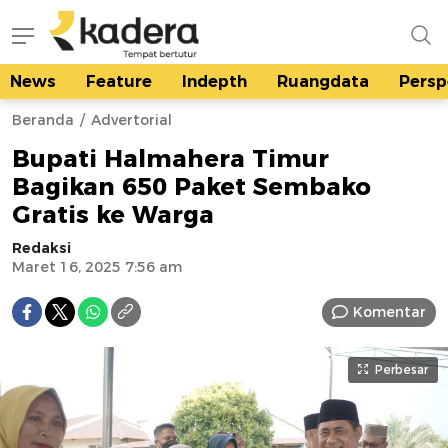
News
Feature
Indepth
Ruangdata
Persp
kadera.id
Tempat bertutur
Beranda
Advertorial
Bupati Halmahera Timur
Bagikan 650 Paket Sembako
Gratis ke Warga
Redaksi
Maret 16, 2025 7:56 am
Komentar
Perbesar