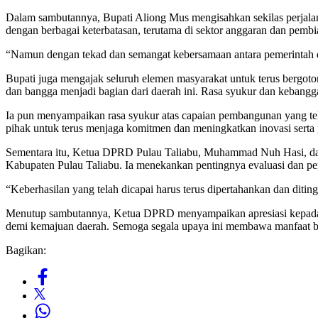
Dalam sambutannya, Bupati Aliong Mus mengisahkan sekilas perjala
dengan berbagai keterbatasan, terutama di sektor anggaran dan pembiay
“Namun dengan tekad dan semangat kebersamaan antara pemerintah dae
Bupati juga mengajak seluruh elemen masyarakat untuk terus bergot
dan bangga menjadi bagian dari daerah ini. Rasa syukur dan kebangg
Ia pun menyampaikan rasa syukur atas capaian pembangunan yang tela
pihak untuk terus menjaga komitmen dan meningkatkan inovasi serta 
Sementara itu, Ketua DPRD Pulau Taliabu, Muhammad Nuh Hasi, dal
Kabupaten Pulau Taliabu. Ia menekankan pentingnya evaluasi dan peni
“Keberhasilan yang telah dicapai harus terus dipertahankan dan diti
Menutup sambutannya, Ketua DPRD menyampaikan apresiasi kepada Bup
demi kemajuan daerah. Semoga segala upaya ini membawa manfaat besa
Bagikan: