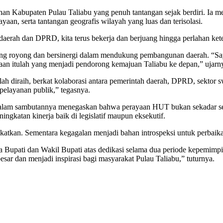
nan Kabupaten Pulau Taliabu yang penuh tantangan sejak berdiri. Ia
aan, serta tantangan geografis wilayah yang luas dan terisolasi.
rah dan DPRD, kita terus bekerja dan berjuang hingga perlahan keteri
ong royong dan bersinergi dalam mendukung pembangunan daerah. “Say
aan itulah yang menjadi pendorong kemajuan Taliabu ke depan,” ujarn
h diraih, berkat kolaborasi antara pemerintah daerah, DPRD, sektor 
pelayanan publik,” tegasnya.
am sambutannya menegaskan bahwa perayaan HUT bukan sekadar seremo
ngkatan kinerja baik di legislatif maupun eksekutif.
ngkatkan. Sementara kegagalan menjadi bahan introspeksi untuk perbaik
ati dan Wakil Bupati atas dedikasi selama dua periode kepemimpinan
r dan menjadi inspirasi bagi masyarakat Pulau Taliabu,” tuturnya.