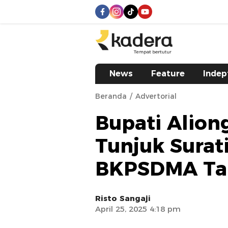
kadera.id
Tempat bertutur
News
Feature
Indep
Beranda
Advertorial
Bupati Alion
Tunjuk Surat
BKPSDMA Ta
Risto Sangaji
April 25, 2025 4:18 pm