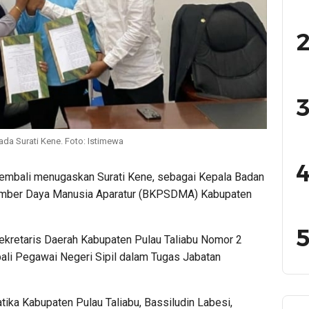
2
3
ada Surati Kene. Foto: Istimewa
4
 kembali menugaskan Surati Kene, sebagai Kepala Badan
ber Daya Manusia Aparatur (BKPSDMA) Kabupaten
5
Sekretaris Daerah Kabupaten Pulau Taliabu Nomor 2
li Pegawai Negeri Sipil dalam Tugas Jabatan
ika Kabupaten Pulau Taliabu, Bassiludin Labesi,