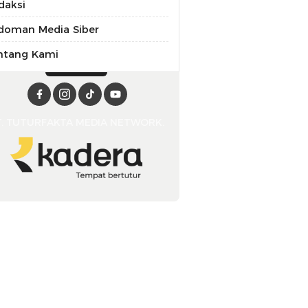
daksi
doman Media Siber
ntang Kami
T. TUTURFAKTA MEDIA NETWORK.