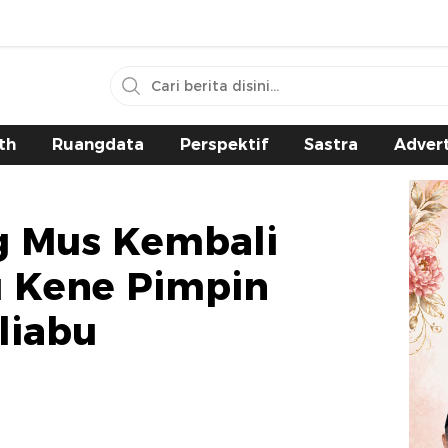
th
Ruangdata
Perspektif
Sastra
Advert
g Mus Kembali
i Kene Pimpin
liabu