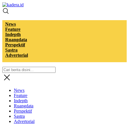
kadera.id
Tempat bertutur
News
Feature
Indepth
Ruangdata
Perspektif
Sastra
Advertorial
News
Feature
Indepth
Ruangdata
Perspektif
Sastra
Advertorial