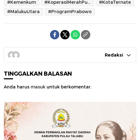
#Kemenkum
#KoperasiMerahPutih
#KotaTernate
#MalukuUtara
#ProgramPrabowo
Redaksi
TINGGALKAN BALASAN
Anda harus
masuk
untuk berkomentar.