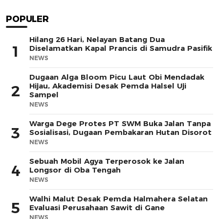
POPULER
Hilang 26 Hari, Nelayan Batang Dua
1
Diselamatkan Kapal Prancis di Samudra Pasifik
NEWS
Dugaan Alga Bloom Picu Laut Obi Mendadak
Hijau, Akademisi Desak Pemda Halsel Uji
2
Sampel
NEWS
Warga Dege Protes PT SWM Buka Jalan Tanpa
3
Sosialisasi, Dugaan Pembakaran Hutan Disorot
NEWS
Sebuah Mobil Agya Terperosok ke Jalan
4
Longsor di Oba Tengah
NEWS
Walhi Malut Desak Pemda Halmahera Selatan
5
Evaluasi Perusahaan Sawit di Gane
NEWS