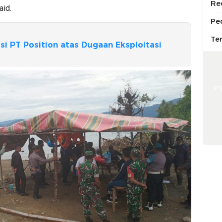
Re
aid.
Pe
Te
si PT Position atas Dugaan Eksploitasi
P