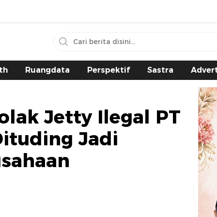
th
Ruangdata
Perspektif
Sastra
Advert
lak Jetty Ilegal PT
Dituding Jadi
usahaan