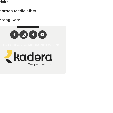
daksi
doman Media Siber
ntang Kami
T. TUTURFAKTA MEDIA NETWORK.