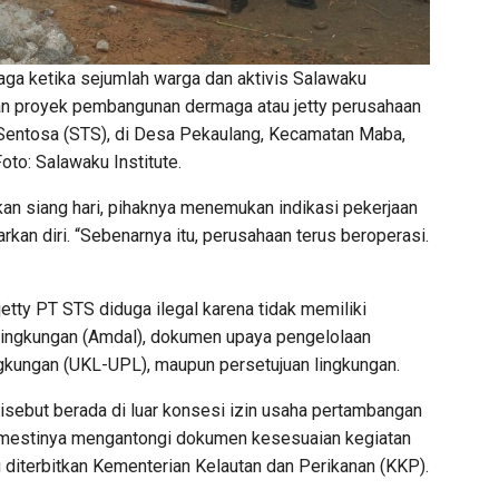
rjaga ketika sejumlah warga dan aktivis Salawaku
an proyek pembangunan dermaga atau jetty perusahaan
entosa (STS), di Desa Pekaulang, Kecamatan Maba,
oto: Salawaku Institute.
ikan siang hari, pihaknya menemukan indikasi pekerjaan
kan diri. “Sebenarnya itu, perusahaan terus beroperasi.
etty PT STS diduga ilegal karena tidak memiliki
ingkungan (Amdal), dokumen upaya pengelolaan
gkungan (UKL-UPL), maupun persetujuan lingkungan.
disebut berada di luar konsesi izin usaha pertambangan
semestinya mengantongi dokumen kesesuaian kegiatan
 diterbitkan Kementerian Kelautan dan Perikanan (KKP).