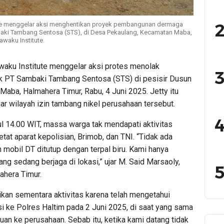
2
tute menggelar aksi menghentikan proyek pembangunan dermaga
baki Tambang Sentosa (STS), di Desa Pekaulang, Kecamatan Maba,
awaku Institute.
waku Institute menggelar aksi protes menolak
3
ik PT Sambaki Tambang Sentosa (STS) di pesisir Dusun
aba, Halmahera Timur, Rabu, 4 Juni 2025. Jetty itu
uar wilayah izin tambang nikel perusahaan tersebut.
4
ul 14.00 WIT, massa warga tak mendapati aktivitas
ketat aparat kepolisian, Brimob, dan TNI. “Tidak ada
an mobil DT ditutup dengan terpal biru. Kami hanya
ang sedang berjaga di lokasi,” ujar M. Said Marsaoly,
5
ahera Timur.
an sementara aktivitas karena telah mengetahui
ksi ke Polres Haltim pada 2 Juni 2025, di saat yang sama
an ke perusahaan. Sebab itu, ketika kami datang tidak