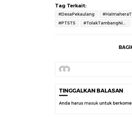
Tag Terkait:
#DesaPekaulang
#HalmaheraT
#PTSTS
#TolakTambangNikel
BAGI
TINGGALKAN BALASAN
Anda harus
masuk
untuk berkome