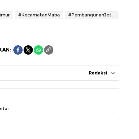
imur
#KecamatanMaba
#PembangunanJettyIlegal
KAN:
Redaksi
ntar.