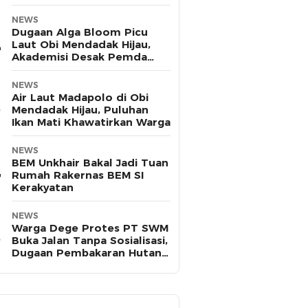
Pasifik
NEWS
Dugaan Alga Bloom Picu
Laut Obi Mendadak Hijau,
Akademisi Desak Pemda
Halsel Uji Sampel
NEWS
Air Laut Madapolo di Obi
Mendadak Hijau, Puluhan
Ikan Mati Khawatirkan Warga
NEWS
BEM Unkhair Bakal Jadi Tuan
Rumah Rakernas BEM SI
Kerakyatan
NEWS
Warga Dege Protes PT SWM
Buka Jalan Tanpa Sosialisasi,
Dugaan Pembakaran Hutan
Disorot