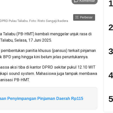
Komentar
1
Perbesar
DPRD Pulau Taliabu. Foto: Risto Sangaji/kadera
2
Taliabu (PB-HMT) kembali menggelar unjuk rasa di
aliabu, Selasa, 17 Juni 2025.
3
pembentukan panitia khusus (pansus) terkait pinjaman
k BPD yang hingga kini belum jelas peruntukannya.
massa aksi tiba di kantor DPRD sekitar pukul 12.10 WIT
4
gkapi sound system. Mahasiswa juga tampak membawa
ganisasi PB-HMT.
5
ugaan Penyimpangan Pinjaman Daerah Rp115