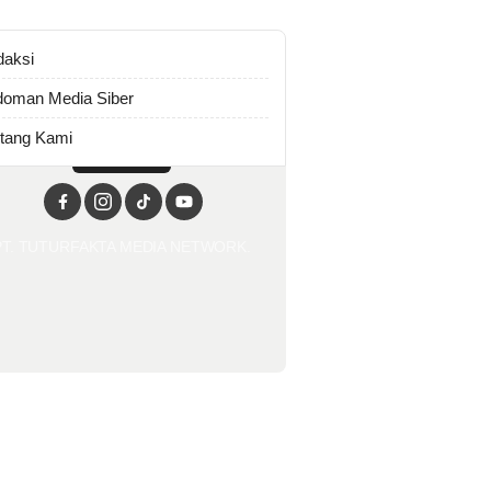
daksi
oman Media Siber
tang Kami
PT. TUTURFAKTA MEDIA NETWORK.