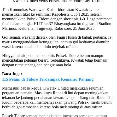
Kwatak United verus Polsek Tidore. Foto: Lhy Tosofu.
Tim Komunitas Wartawan Kota Tidore atau Kwatak United
memastikan tiket ke semifinal Kapolresta Cup I 2025 setelah
menundukkan Polsek Tidore dengan skor tipis 1-0. Laga perempat
final dalam rangka HUT ke-37 Bhayangkara itu digelar di Stadion
Marimoi, Kelurahan Tuguwaji, Rabu sore, 25 Juni 2025.
Gol semata wayang dicetak oleh Fauji Husen di babak pertama. Ia
nyaris menggandakan keunggulan, namun gol keduanya dianulir
wasit karena sudah lebih dulu terjebak offside.
Hingga babak pertama berakhir, Polsek Tidore belum mampu
menciptakan peluang berarti. Sebaliknya, Kwatak tetap bermain
dengan ritme tenang dan penguasaan bola.
Baca Juga:
115 Petani di Tidore Terdampak Kemarau Panjang
Memasuki babak kedua, Kwatak United melakukan sejumlah
pergantian pemain. Masuknya Randi di lini depan meningkatkan
tekanan ke jantung pertahanan lawan. Umpan silang dari Randi dan
Kudin beberapa kali membahayakan gawang Polsek, meski belum
berbuah gol tambahan karena bola melambung di atas mistar.
Polsek Tidore sempat meningkatkan intensitas serangan, namun