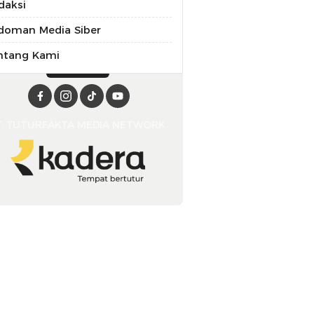
daksi
doman Media Siber
ntang Kami
T. TUTURFAKTA MEDIA NETWORK.