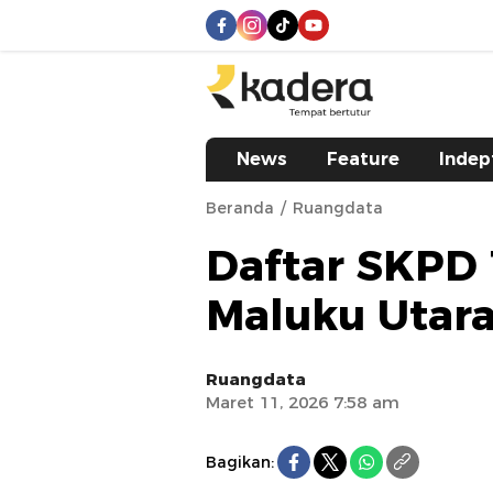
kadera.id
Tempat bertutur
News
Feature
Indep
Beranda
Ruangdata
Daftar SKPD 
Maluku Utar
Ruangdata
Maret 11, 2026 7:58 am
Bagikan: