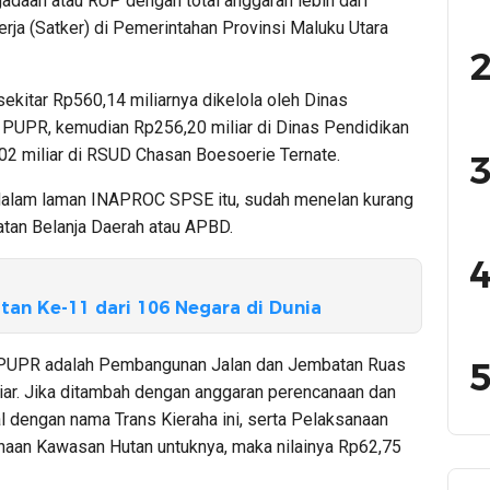
aan atau RUP dengan total anggaran lebih dari
kerja (Satker) di Pemerintahan Provinsi Maluku Utara
2
sekitar Rp560,14 miliarnya dikelola oleh Dinas
 PUPR, kemudian Rp256,20 miliar di Dinas Pendidikan
2 miliar di RSUD Chasan Boesoerie Ternate.
3
di dalam laman INAPROC SPSE itu, sudah menelan kurang
tan Belanja Daerah atau APBD.
4
tan Ke-11 dari 106 Negara di Dunia
i PUPR adalah Pembangunan Jalan dan Jembatan Ruas
5
iar. Jika ditambah dengan anggaran perencanaan dan
 dengan nama Trans Kieraha ini, serta Pelaksanaan
naan Kawasan Hutan untuknya, maka nilainya Rp62,75