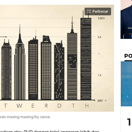
Perbesar
PO
garan masing-masing/by canva
1