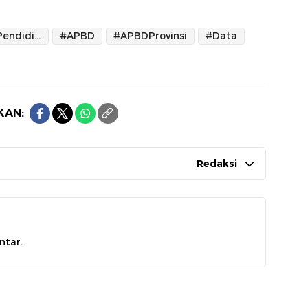
#AnggaranPendidikan
#APBD
#APBDProvinsi
#Data
KAN:
Redaksi
ntar.