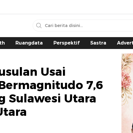
th
Ruangdata
Perspektif
Sastra
Advert
usulan Usai
ermagnitudo 7,6
 Sulawesi Utara
Utara