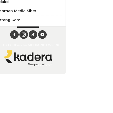
daksi
doman Media Siber
ntang Kami
T. TUTURFAKTA MEDIA NETWORK.