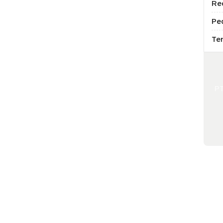
Re
Pe
Te
P