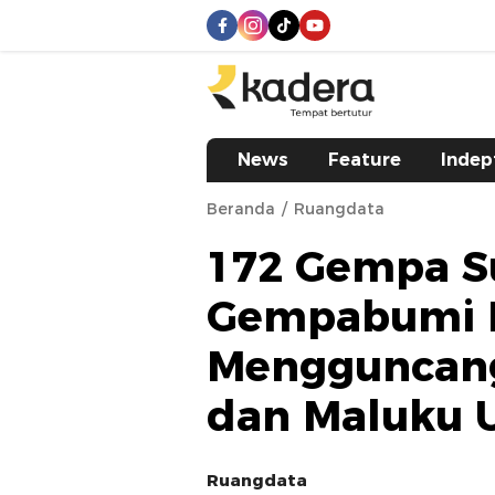
kadera.id
Tempat bertutur
News
Feature
Indep
Beranda
Ruangdata
172 Gempa S
Gempabumi B
Mengguncang
dan Maluku 
Ruangdata