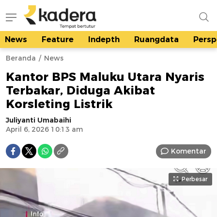
News
Feature
Indepth
Ruangdata
Persp
kadera.id
Tempat bertutur
Beranda
News
Kantor BPS Maluku Utara Nyaris
Terbakar, Diduga Akibat
Korsleting Listrik
Juliyanti Umabaihi
April 6, 2026 10:13 am
Komentar
Perbesar