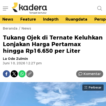
News
Feature
Indepth
Ruangdata
Persp
kadera.id
Tempat bertutur
Beranda
News
Tukang Ojek di Ternate Keluhkan
Lonjakan Harga Pertamax
hingga Rp16.650 per Liter
La Ode Zulmin
Juni 10, 2026 12:27 pm
Komentar
Perbesar