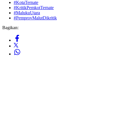
#KotaTernate
#KritikPemkotTernate
#MalukuUtara
#PemprovMalutDikritik
Bagikan: