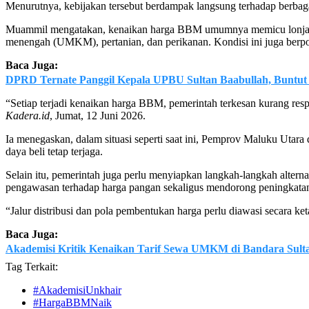
Menurutnya, kebijakan tersebut berdampak langsung terhadap berbag
Muammil mengatakan, kenaikan harga BBM umumnya memicu lonjakan ha
menengah (UMKM), pertanian, dan perikanan. Kondisi ini juga berp
Baca Juga:
DPRD Ternate Panggil Kepala UPBU Sultan Baabullah, Buntu
“Setiap terjadi kenaikan harga BBM, pemerintah terkesan kurang re
Kadera.id
, Jumat, 12 Juni 2026.
Ia menegaskan, dalam situasi seperti saat ini, Pemprov Maluku Utar
daya beli tetap terjaga.
Selain itu, pemerintah juga perlu menyiapkan langkah-langkah alter
pengawasan terhadap harga pangan sekaligus mendorong peningkatan
“Jalur distribusi dan pola pembentukan harga perlu diawasi secara k
Baca Juga:
Akademisi Kritik Kenaikan Tarif Sewa UMKM di Bandara Sulta
Tag Terkait:
#AkademisiUnkhair
#HargaBBMNaik