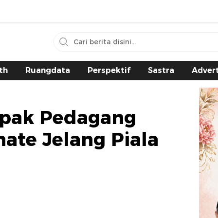
th
Ruangdata
Perspektif
Sastra
Advert
apak Pedagang
nate Jelang Piala