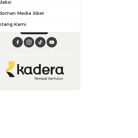
daksi
doman Media Siber
ntang Kami
T. TUTURFAKTA MEDIA NETWORK.