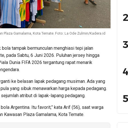
2
san Plaza Gamalama, Kota Ternate. Foto: La Ode Zulmin/Kadera.id
3
 bola tampak bermunculan menghiasi tepi jalan
, pada Sabtu, 6 Juni 2026. Puluhan jersey hingga
iala Dunia FIFA 2026 tergantung rapat menarik
4
engendara.
berganti ke belasan lapak pedagang musiman. Ada yang
da pula yang sibuk menawarkan harga kepada pedagang.
5
sejumlah atribut di lapak-lapang pedagang.
la Argentina. Itu favorit,” kata Arif (56), saat warga
alan Kawasan Plaza Gamalama, Kota Ternate.