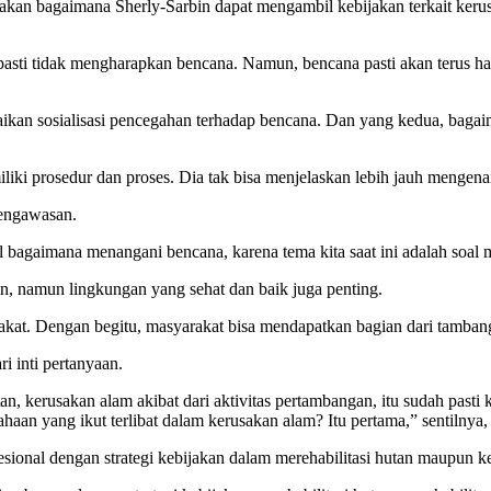
kan bagaimana Sherly-Sarbin dapat mengambil kebijakan terkait kerus
asti tidak mengharapkan bencana. Namun, bencana pasti akan terus had
ikan sosialisasi pencegahan terhadap bencana. Dan yang kedua, baga
ki prosedur dan proses. Dia tak bisa menjelaskan lebih jauh mengenai 
pengawasan.
al bagaimana menangani bencana, karena tema kita saat ini adalah soal 
n, namun lingkungan yang sehat dan baik juga penting.
akat. Dengan begitu, masyarakat bisa mendapatkan bagian dari tamban
i inti pertanyaan.
an, kerusakan alam akibat dari aktivitas pertambangan, itu sudah pas
ahaan yang ikut terlibat dalam kerusakan alam? Itu pertama,” sentilny
esional dengan strategi kebijakan dalam merehabilitasi hutan maupun k