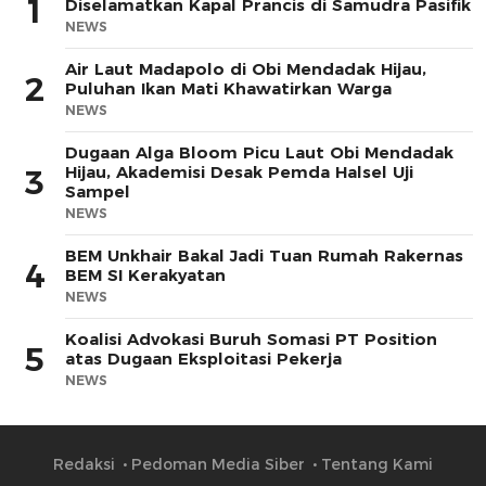
1
Diselamatkan Kapal Prancis di Samudra Pasifik
NEWS
Air Laut Madapolo di Obi Mendadak Hijau,
2
Puluhan Ikan Mati Khawatirkan Warga
NEWS
Dugaan Alga Bloom Picu Laut Obi Mendadak
Hijau, Akademisi Desak Pemda Halsel Uji
3
Sampel
NEWS
BEM Unkhair Bakal Jadi Tuan Rumah Rakernas
4
BEM SI Kerakyatan
NEWS
Koalisi Advokasi Buruh Somasi PT Position
5
atas Dugaan Eksploitasi Pekerja
NEWS
Redaksi
Pedoman Media Siber
Tentang Kami