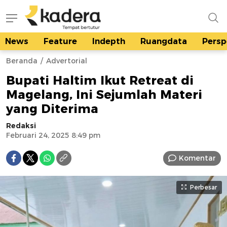
News
Feature
Indepth
Ruangdata
Persp
kadera.id
Tempat bertutur
Beranda
Advertorial
Bupati Haltim Ikut Retreat di
Magelang, Ini Sejumlah Materi
yang Diterima
Redaksi
Februari 24, 2025 8:49 pm
Komentar
Perbesar