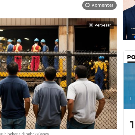
Komentar
Perbesar
PO
1
ruh bekerja di pabrik/Canva