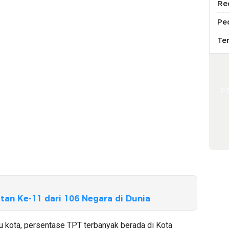
Re
Pe
Te
P
tan Ke-11 dari 106 Negara di Dunia
au kota, persentase TPT terbanyak berada di Kota