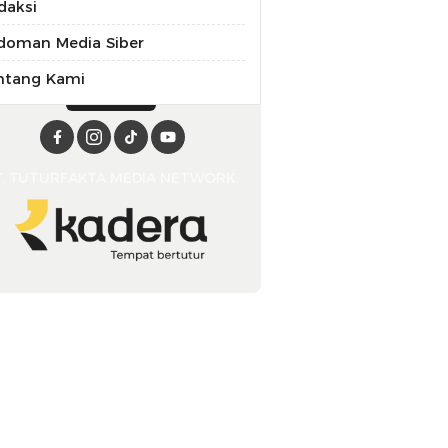
daksi
doman Media Siber
ntang Kami
T. TUTURFAKTA MEDIA NETWORK.